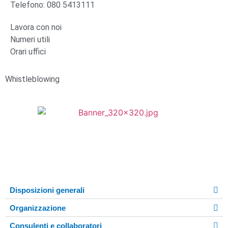
Telefono: 080 5413111
Lavora con noi
Numeri utili
Orari uffici
Whistleblowing
|
Privacy policy
|
Cookies Policy
|
Accessibilità
|
Note
Legali
|
Credits
| Dati sul monitoraggio | Area riservata |
Disposizioni generali
Organizzazione
Consulenti e collaboratori