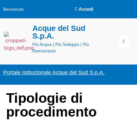
Accedi
Benvenuto
Acque del Sud
S.p.A.
Più Acqua | Più Sviluppo | Più
Democrazia
Portale Istituzionale Acque del Sud S.p.A.
Tipologie di
procedimento