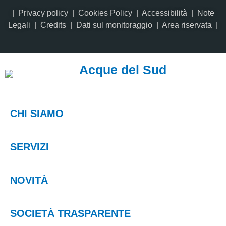
|
Privacy policy
|
Cookies Policy
|
Accessibilità
|
Note
Legali
|
Credits
| Dati sul monitoraggio | Area riservata |
Acque del Sud
CHI SIAMO
SERVIZI
NOVITÀ
SOCIETÀ TRASPARENTE