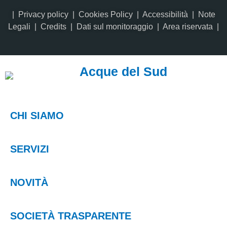
|
Privacy policy
|
Cookies Policy
|
Accessibilità
|
Note
Legali
|
Credits
| Dati sul monitoraggio | Area riservata |
Acque del Sud
CHI SIAMO
SERVIZI
NOVITÀ
SOCIETÀ TRASPARENTE