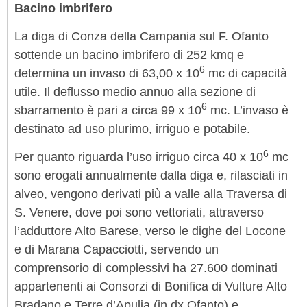
Bacino imbrifero
La diga di Conza della Campania sul F. Ofanto
sottende un bacino imbrifero di 252 kmq e
6
determina un invaso di 63,00 x 10
mc di capacità
utile. Il deflusso medio annuo alla sezione di
6
sbarramento è pari a circa 99 x 10
mc. L’invaso è
destinato ad uso plurimo, irriguo e potabile.
6
Per quanto riguarda l’uso irriguo circa 40 x 10
mc
sono erogati annualmente dalla diga e, rilasciati in
alveo, vengono derivati più a valle alla Traversa di
S. Venere, dove poi sono vettoriati, attraverso
l’adduttore Alto Barese, verso le dighe del Locone
e di Marana Capacciotti, servendo un
comprensorio di complessivi ha 27.600 dominati
appartenenti ai Consorzi di Bonifica di Vulture Alto
Bradano e Terre d’Apulia (in dx Ofanto) e